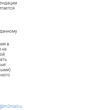
мендации
итается
 данному
ния в
 на
ной
ать
мые
ными)
рного
p@m2mail.ru