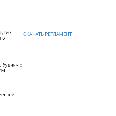
ругие
СКАЧАТЬ РЕГЛАМЕНТ
 по
о будням с
M2M
менной