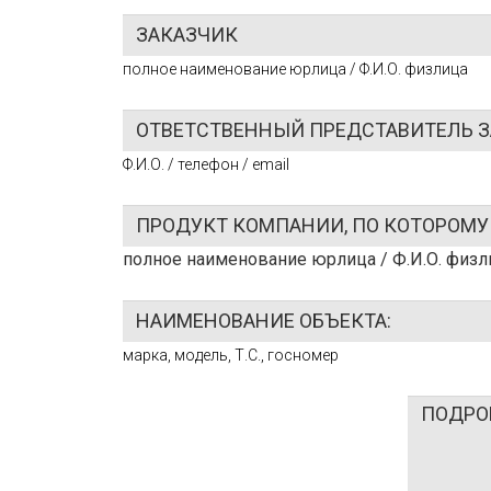
полное наименование юрлица / Ф.И.О. физлица
Ф.И.О. / телефон / email
полное наименование юрлица / Ф.И.О. физл
марка, модель, Т.С., госномер