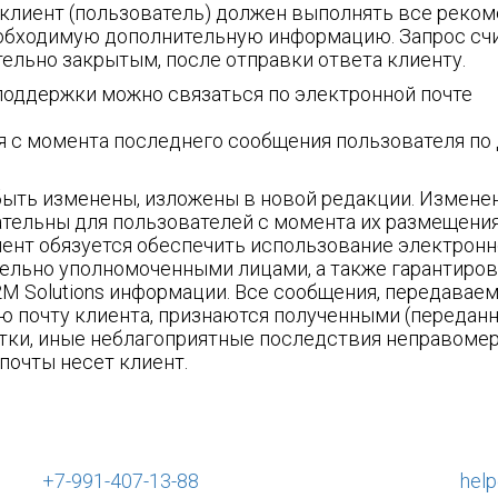
клиент (пользователь) должен выполнять все реко
обходимую дополнительную информацию. Запрос сч
тельно закрытым, после отправки ответа клиенту.
поддержки можно связаться по электронной почте
я с момента последнего сообщения пользователя по
быть изменены, изложены в новой редакции. Измене
ательны для пользователей с момента их размещения
лиент обязуется обеспечить использование электрон
ельно уполномоченными лицами, а также гарантиров
M Solutions информации. Все сообщения, передавае
ю почту клиента, признаются полученными (передан
ытки, иные неблагоприятные последствия неправоме
почты несет клиент.
+7-991-407-13-88
hel