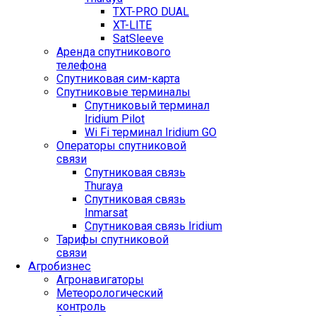
TXT-PRO DUAL
XT-LITE
SatSleeve
Аренда спутникового
телефона
Спутниковая сим-карта
Спутниковые терминалы
Спутниковый терминал
Iridium Pilot
Wi Fi терминал Iridium GO
Операторы спутниковой
связи
Спутниковая связь
Thuraya
Спутниковая связь
Inmarsat
Спутниковая связь Iridium
Тарифы спутниковой
связи
Агробизнес
Агронавигаторы
Метеорологический
контроль