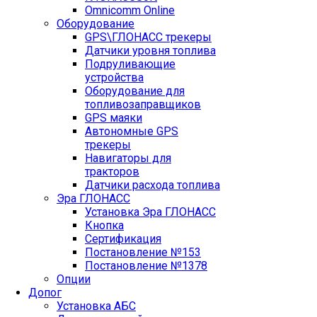
Оmnicomm Оnline
Оборудование
GPS\ГЛОНАСС трекеры
Датчики уровня топлива
Подруливающие
устройства
Оборудование для
топливозаправщиков
GPS маяки
Автономные GPS
трекеры
Навигаторы для
тракторов
Датчики расхода топлива
Эра ГЛОНАСС
Установка Эра ГЛОНАСС
Кнопка
Сертификация
Постановление №153
Постановление №1378
Опции
Допог
Установка АБС