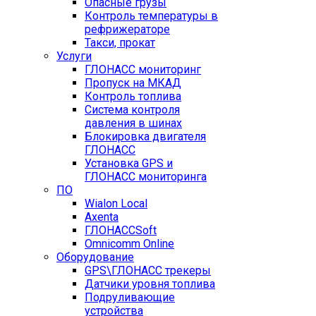
Опасные грузы
Контроль температуры в
рефрижераторе
Такси, прокат
Услуги
ГЛОНАСС мониторинг
Пропуск на МКАД
Контроль топлива
Система контроля
давления в шинах
Блокировка двигателя
ГЛОНАСС
Установка GPS и
ГЛОНАСС мониторинга
ПО
Wialon Local
Axenta
ГЛОНАССSoft
Оmnicomm Оnline
Оборудование
GPS\ГЛОНАСС трекеры
Датчики уровня топлива
Подруливающие
устройства