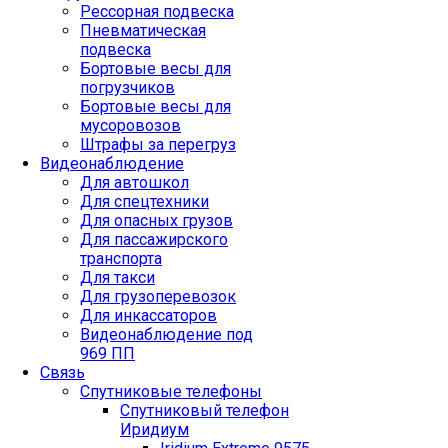
Рессорная подвеска
Пневматическая
подвеска
Бортовые весы для
погрузчиков
Бортовые весы для
мусоровозов
Штрафы за перегруз
Видеонаблюдение
Для автошкол
Для спецтехники
Для опасных грузов
Для пассажирского
транспорта
Для такси
Для грузоперевозок
Для инкассаторов
Видеонаблюдение под
969 ПП
Связь
Спутниковые телефоны
Спутниковый телефон
Иридиум