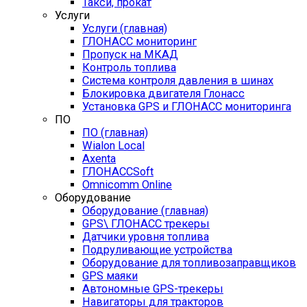
Такси, прокат
Услуги
Услуги (главная)
ГЛОНАСС мониторинг
Пропуск на МКАД
Контроль топлива
Система контроля давления в шинах
Блокировка двигателя Глонасс
Установка GPS и ГЛОНАСС мониторинга
ПО
ПО (главная)
Wialon Local
Axenta
ГЛОНАССSoft
Оmnicomm Оnline
Оборудование
Оборудование (главная)
GPS\ ГЛОНАСС трекеры
Датчики уровня топлива
Подруливающие устройства
Оборудование для топливозаправщиков
GPS маяки
Автономные GPS-трекеры
Навигаторы для тракторов